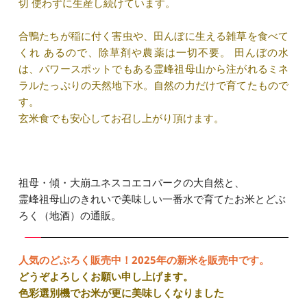
切 使わずに生産し続けています。
合鴨たちが稲に付く害虫や、田んぼに生える雑草を食べて
くれ あるので、除草剤や農薬は一切不要。 田んぼの水
は、パワースポットでもある霊峰祖母山から注がれるミネ
ラルたっぷりの天然地下水。自然の力だけで育てたもので
す。
玄米食でも安心してお召し上がり頂けます。
祖母・傾・大崩ユネスコエコパークの大自然と、
霊峰祖母山のきれいで美味しい一番水で育てたお米とどぶ
ろく（地酒）の通販。
人気のどぶろく販売中！2025年の新米を販売中です。
どうぞよろしくお願い申し上げます。
色彩選別機でお米が更に美味しくなりました