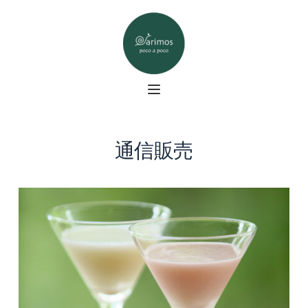
コ
ン
テ
ン
ツ
へ
ス
キ
ッ
プ
通信販売