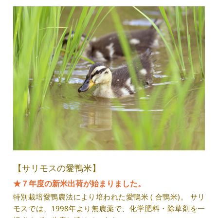
【サリモスの愛鴨米】
★７年度の新米出荷が始まりました。
特別栽培愛鴨農法により培われた愛鴨米 ( 合鴨米)。 サリ
モスでは、1998年より無農薬で、化学肥料・除草剤を一