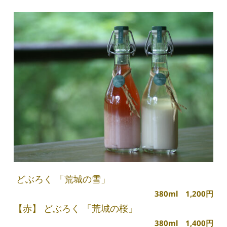
 どぶろく 「荒城の雪」
 380ml　1,200円
【赤】 どぶろく 「荒城の桜」
380ml　1,400円