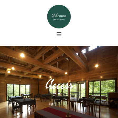
コ
ン
テ
ン
ツ
へ
ス
キ
ッ
プ
Access