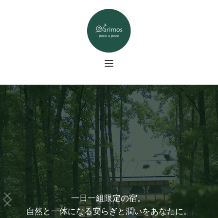
コ
ン
テ
ン
ツ
へ
ス
キ
ッ
プ
一日一組限定の宿。 
自然と一体になる安らぎと潤いをあなたに。